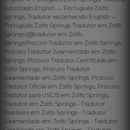
autorizado English ↔️ Português Zolfo
Springs, Tradutor reconhecido English ↔️
Português Zolfo Springs Tradutor em Zolfo
Springs (@tradutor em Zolfo
SpringsProcuro Tradutor em Zolfo Springs,
Procuro Tradutor Juramentado em Zolfo
Springs, Procuro Tradutor Certificado em
Zolfo Springs, Procuro Tradutor
Juramentado em Zolfo Springs, Procuro
Tradutor Oficial em Zolfo Springs, Procuro
Tradutor para USCIS em Zolfo Springs,
Tradutor em Zolfo Springs - Tradutor
Brasileiro em Zolfo Springs - Tradutor
Juramentado em Zolfo Springs - Tradutor