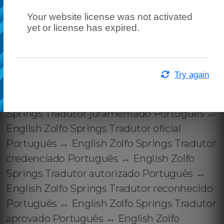
Your website license was not activated
yet or license has expired.
Try again