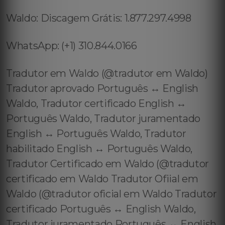
Waldo: Discagem Grátis: 1.877.297.4998
WhatsApp: (+1) 310.844.0166
Tradutor em Waldo (@tradutor em Waldo)
Tradutor aprovado Português ↔️ English
Waldo, Tradutor certificado English ↔️
Português Waldo, Tradutor juramentado
English ↔️ Português Waldo, Tradutor
habilitado English ↔️ Português Waldo,
Tradutor Certificado em Waldo (@tradutor
certificado em Waldo Tradutor Ofiial em
Waldo (@tradutor oficial em Waldo Tradutor
certificado Português ↔️ English Waldo,
Tradutor juramentado Português ↔️ English