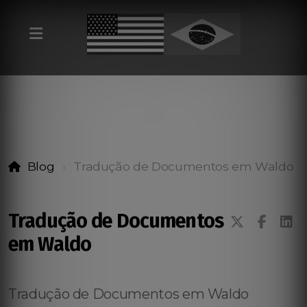
Blog
Tradução de Documentos em Waldo
Tradução de Documentos
em Waldo
Tradução de Documentos em Waldo