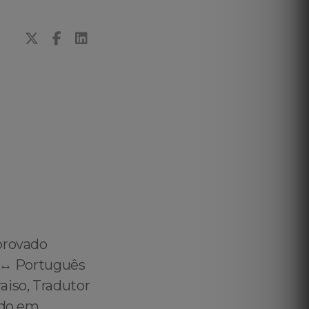
provado
 ↔️ Português
aiso, Tradutor
ado em