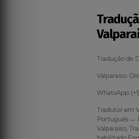
Traduç
Valpara
Tradução de 
Valparaiso: Di
WhatsApp: (+1)
Tradutor em V
Português ↔️ E
Valparaiso, Tr
habilitado Eng