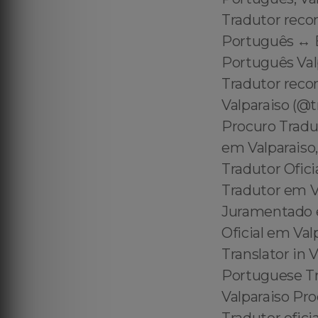
Tradutor reco
Português ↔️ E
Português Valp
Tradutor reco
Valparaiso (@
Procuro Tradu
em Valparaiso
Tradutor Ofici
Tradutor em Va
Juramentado e
Oficial em Val
Translator in 
Portuguese Tra
Valparaiso Pr