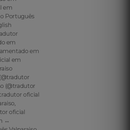
al em
ado Português
glish
radutor
ado em
juramentado em
icial em
raiso
 (@tradutor
so (@tradutor
radutor oficial
raiso,
or oficial
h ↔️
ês Valparaiso,