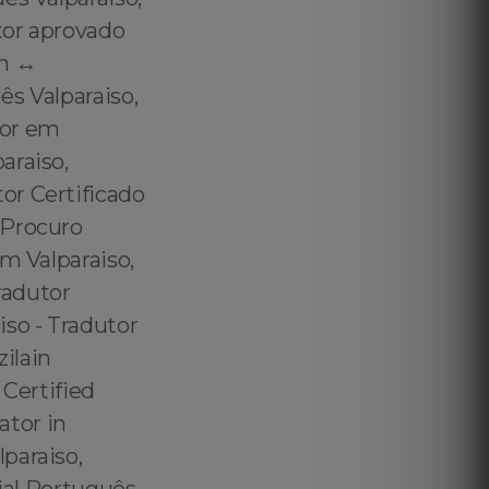
tor aprovado
h ↔️
ês Valparaiso,
tor em
araiso,
or Certificado
 Procuro
m Valparaiso,
radutor
so - Tradutor
zilain
 Certified
ator in
paraiso,