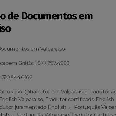
ão de Documentos em
iso
Documentos em Valparaiso
scagem Grátis: 1.877.297.4998
 310.844.0166
alparaiso (@tradutor em Valparaiso) Tradutor a
nglish Valparaiso, Tradutor certificado English
adutor juramentado English ↔️ Português Valpar
lish ↔️ Português Valparaiso, Tradutor Certific