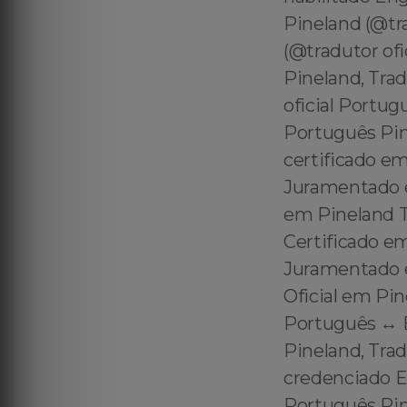
Pineland (@tr
(@tradutor ofi
Pineland, Tra
oficial Portug
Português Pin
certificado e
Juramentado e
em Pineland T
Certificado e
Juramentado 
Oficial em Pin
Português ↔️ 
Pineland, Trad
credenciado En
Português Pin