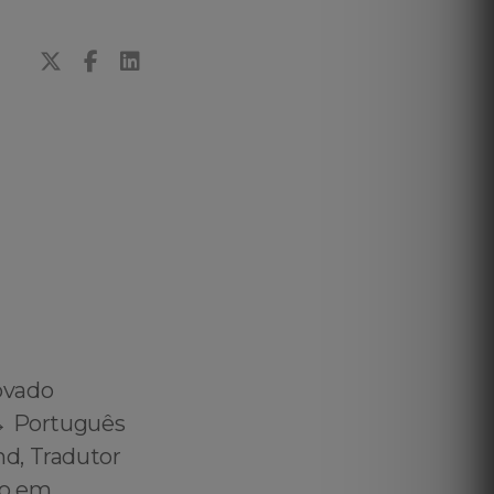
ovado
↔️ Português
nd, Tradutor
do em