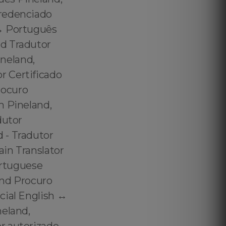
credenciado
↔️ Português
nd Tradutor
neland,
r Certificado
rocuro
m Pineland,
dutor
 - Tradutor
ain Translator
ortuguese
land Procuro
ial English ↔️
neland,