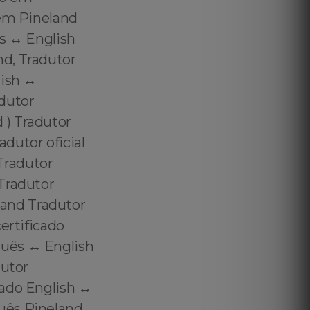
 em Pineland
s ↔️ English
nd, Tradutor
ish ↔️
dutor
 ) Tradutor
dutor oficial
Tradutor
Tradutor
and Tradutor
ertificado
uês ↔️ English
dutor
ado English ↔️
uês Pineland,