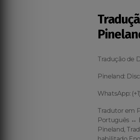
Traduç
Pinelan
Tradução de 
Pineland: Disc
WhatsApp: (+1)
Tradutor em P
Português ↔️ E
Pineland, Tra
habilitado Eng