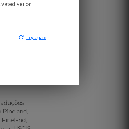
r autorizado
ivated yet or
uês ↔️ English
Pineland,
eter in
lian Technical
Try again
and, Brazilian
reter in
ultaneous
terpreter in
imultaneo em
ses in Pineland – Certified Portuguese Translation for US Immigration Purposes in Pineland - Portuguese Translation for US Immigration Purposes in Pineland – Portuguese to English Translation for US Immigration Purposes in Pineland – Official Portuguese to English Translation for US Immigration Purposes in Pineland – Certified Portuguese to English Translation for US Immigration Purposes in Pineland – Brazilian Official Translations for US Immigration Purposes in Pineland - Brazilian Employment Verification Translation for US Immigration Purposes in Pineland – Brazilian Public Deed Translation for US Immigration Purposes in Pineland – Brazilian Financial Statements Translation for US Immigration Purposes in Pineland – Brazilian Checking Account Statement Translation for US Immigration Purposes in Pineland - Brazilian Savings Account Statement Translation for US Immigration Purposes in Pineland - Brazilian Investment Account Statement Translation for US Immigration Purposes in Pineland - Brazilian Balance Sheet Translation for US Immigration Purposes in Pineland - Brazilian Accounting Translation for US Immigration Purposes in Pineland - Traduzir para o USCIS em Pineland - Afinal? O Que é Traduzir para USCIS em Pinela