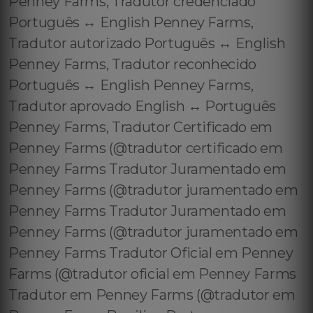
Penney Farms, Tradutor credenciado
Português ↔️ English Penney Farms,
Tradutor autorizado Português ↔️ English
Penney Farms, Tradutor reconhecido
Português ↔️ English Penney Farms,
Tradutor aprovado English ↔️ Português
Penney Farms, Tradutor Certificado em
Penney Farms (@tradutor certificado em
Penney Farms Tradutor Juramentado em
Penney Farms (@tradutor juramentado em
Penney Farms Tradutor Juramentado em
Penney Farms (@tradutor juramentado em
Penney Farms Tradutor Oficial em Penney
Farms (@tradutor oficial em Penney Farms
Tradutor em Penney Farms (@tradutor em