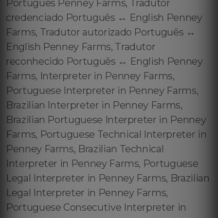
Português Penney Farms, Tradutor
credenciado Português ↔️ English Penney
Farms, Tradutor autorizado Português ↔️
English Penney Farms, Tradutor
reconhecido Português ↔️ English Penney
Farms, Interpreter in Penney Farms,
Portuguese Interpreter in Penney Farms,
Brazilian Interpreter in Penney Farms,
Brazilian Portuguese Interpreter in Penney
Farms, Portuguese Technical Interpreter in
Penney Farms, Brazilian Technical
Interpreter in Penney Farms, Portuguese
Legal Interpreter in Penney Farms, Brazilian
Legal Interpreter in Penney Farms,
Portuguese Consecutive Interpreter in