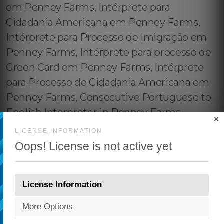
×
LICENSE INFORMATION
Oops! License is not active yet
License Information
More Options