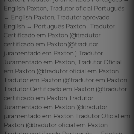
English Paxton, Tradutor oficial Português
↔️ English Paxton, Tradutor aprovado
English ↔️ Português Paxton , Tradutor
Certificado em Paxton (@tradutor
certificado em Paxton(@tradutor
juramentado em Paxton ) Tradutor
Juramentado em Paxton, Tradutor Oficial
em Paxton (@tradutor oficial em Paxton
Tradutor em Paxton (@tradutor em Paxton
Tradutor Certificado em Paxton (@tradutor
certificado em Paxton Tradutor
Juramentado em Paxton (@tradutor
juramentado em Paxton Tradutor Oficial em
Paxton (@tradutor oficial em Paxton