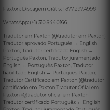
Paxton: Discagem Grátis: 1.877.297.4998
WhatsApp: (+1) 310.844.0166
Tradutor em Paxton (@tradutor em Paxton)
Tradutor aprovado Português ↔️ English
Paxton, Tradutor certificado English ↔️
Português Paxton, Tradutor juramentado
English ↔️ Português Paxton, Tradutor
habilitado English ↔️ Português Paxton,
Tradutor Certificado em Paxton (@tradutor
certificado em Paxton Tradutor Ofiial em
Paxton (@tradutor oficial em Paxton
Tradutor certificado Português ↔️ English
Paxton, Tradutor juramentado Português ↔️