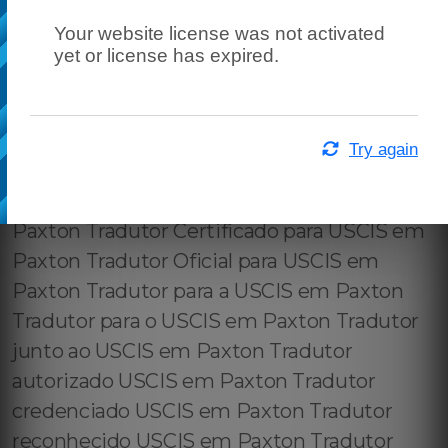
Your website license was not activated
yet or license has expired.
Try again