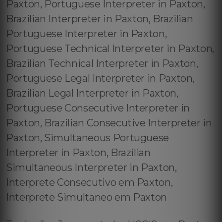
Paxton, Portuguese Interpreter in Paxton,
Brazilian Interpreter in Paxton, Brazilian
Portuguese Interpreter in Paxton,
Portuguese Technical Interpreter in Paxton,
Brazilian Technical Interpreter in Paxton,
Portuguese Legal Interpreter in Paxton,
Brazilian Legal Interpreter in Paxton,
Portuguese Consecutive Interpreter in
Paxton, Brazilian Consecutive Interpreter in
Paxton, Simultaneous Portuguese
Interpreter in Paxton, Brazilian
Simultaneous Interpreter in Paxton,
Interprete Consecutivo em Paxton,
Interprete Simultaneo em Paxton