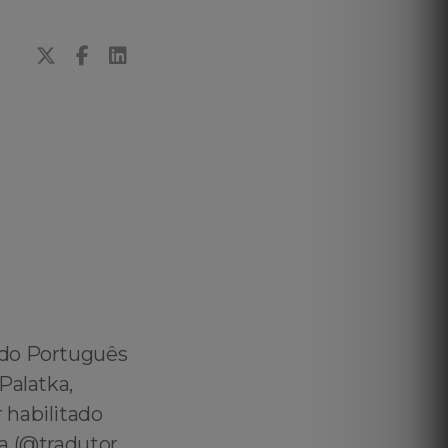
ado Português
Palatka,
 habilitado
ka (@tradutor