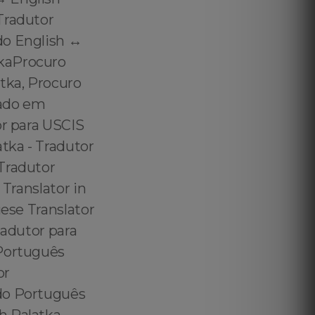
Tradutor
o English ↔️
tkaProcuro
tka, Procuro
tado em
or para USCIS
tka - Tradutor
Tradutor
 Translator in
uese Translator
radutor para
 Português
or
ado Português