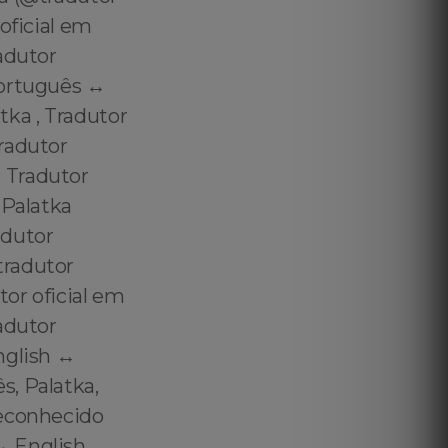
oficial em
adutor
ortuguês ↔️
tka , Tradutor
radutor
 Tradutor
 Palatka
adutor
tradutor
or oficial em
adutor
glish ↔️
s, Palatka,
reconhecido
️ English