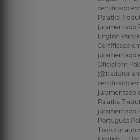
certificado em
Palatka Tradut
juramentado P
English Palatk
Certificado e
juramentado e
Oficial em Pal
(@tradutor em
certificado e
juramentado e
Palatka Tradut
juramentado Po
Português Pal
Tradutor auto
English ↔️ Po