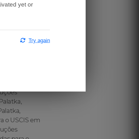
tka,
ivated yet or
tka, Brazilian
rpreter in
e Legal
 Portuguese
Try again
rpreter in
ilian
em Palatka,
tka – Brazilian Public Deed Translation for US Immigration Purposes in Palatka – Brazilian Financial Statements Translation for US Immigration Purposes in Palatka – Brazilian Checking Account Statement Translation for US Immigration Purposes in Palatka - Brazilian Savings Account Statement Translation for US Immigration Purposes in Palatka - Brazilian Investment Account Statement Translation for US Immigration Purposes in Palatka - Brazilian Balance Sheet Translation for US Immigration Purposes in Palatka - Brazilian Accounting Translation for US Immigration Purposes in Palatka - Traduzir para o USCIS em Palatka - Afinal? O Que é Traduzir para USCIS em Palatka ? - Mas Afinal? O que é Traduzir para USCIS em Palatka ? - Traduzir para a USCIS em Palatka - Traduzir Documentos para USCIS em Palatka - USCIS em Palatka Certified Translations - Certified USCIS