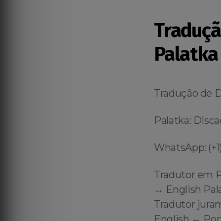
Traduç
Palatka
Tradução de 
Palatka: Disca
WhatsApp: (+1)
Tradutor em P
↔️ English Pal
Tradutor jura
English ↔️ Po