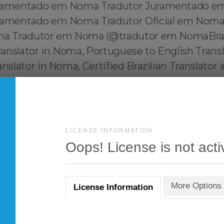
uramentado em Noma Tradutor Juramentado 
uramentado em Noma Tradutor Oficial em Noma
oma Tradutor em Noma (@tradutor em NomaBraz
anslator in Noma, Portuguese to English Trans
anslator in Noma, Certified Brazilian Translator
lian Translator in Noma, Portuguese Translator i
uguese Translator in Noma, Official Portuguese 
ied Portuguese to English Translator in Noma, 
nglish ↔️ Português Noma, Tradutor habilitado 
LICENSE INFORMATION
 Tradutor juramentado English ↔️ Português N
Oops! License is not acti
ortuguês ↔️ English Noma, Tradutor autorizad
 Tradutor reconhecido Português ↔️ English N
 Noma, Portuguese Interpreter in Noma, Brazili
More Options
License Information
ilian Portuguese Interpreter in Noma, Portugu
 Noma, Brazilian Technical Interpreter in Noma