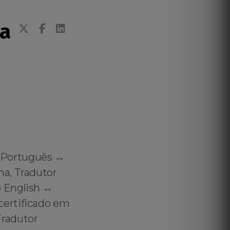
a
Português ↔️
ma, Tradutor
 English ↔️
certificado em
Tradutor