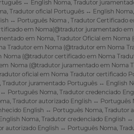
ortuguês ↔️ English Noma, Tradutor juramenta
ma, Tradutor oficial Português ↔️ English Noma
ish ↔️ Português Noma , Tradutor Certificado
ertificado em Noma(@tradutor juramentado em
amentado em Noma, Tradutor Oficial em Noma 
oma Tradutor em Noma (@tradutor em Noma Tr
m Noma (@tradutor certificado em Noma Tradu
em Noma (@tradutor juramentado em Noma Tra
dutor oficial em Noma Tradutor certificado P
 Tradutor juramentado Português ↔️ English N
h ↔️ Português Noma, Tradutor credenciado Engl
ma, Tradutor autorizado English ↔️ Português
nhecido English ↔️ Português Noma, Tradutor 
English Noma, Tradutor credenciado English ↔
r autorizado English ↔️ Português Noma, Trad