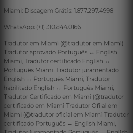
Miami: Discagem Grátis: 1.877.297.4998
WhatsApp: (+1) 310.844.0166
Tradutor em Miami (@tradutor em Miami)
Tradutor aprovado Português ↔️ English
Miami, Tradutor certificado English ↔️
Português Miami, Tradutor juramentado
English ↔️ Português Miami, Tradutor
habilitado English ↔️ Português Miami,
Tradutor Certificado em Miami (@tradutor
certificado em Miami Tradutor Ofiial em
Miami (@tradutor oficial em Miami Tradutor
certificado Português ↔️ English Miami,
Tradutor juramentado Português ↔️ English