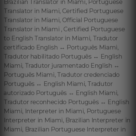
Brazilian Translator in Miami, Portuguese
Translator in Miami, Certified Portuguese
Translator in Miami, Official Portuguese
Translator in Miami , Certified Portuguese
to English Translator in Miami, Tradutor
certificado English ↔️ Português Miami,
Tradutor habilitado Português ↔️ English
Miami, Tradutor juramentado English ↔️
Português Miami, Tradutor credenciado
Português ↔️ English Miami, Tradutor
autorizado Português ↔️ English Miami,
Tradutor reconhecido Português ↔️ English
Miami, Interpreter in Miami, Portuguese
Interpreter in Miami, Brazilian Interpreter in
Miami, Brazilian Portuguese Interpreter in