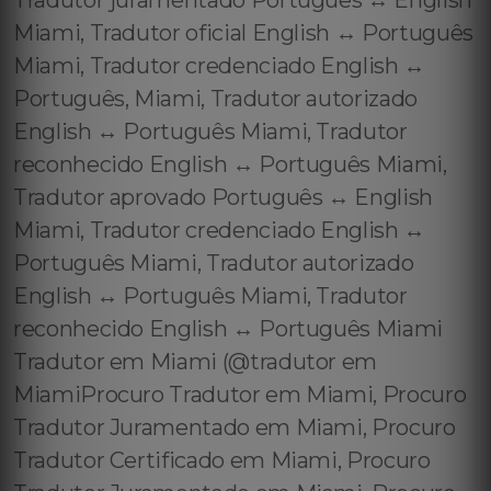
Tradutor juramentado Português ↔️ English
Miami, Tradutor oficial English ↔️ Português
Miami, Tradutor credenciado English ↔️
Português, Miami, Tradutor autorizado
English ↔️ Português Miami, Tradutor
reconhecido English ↔️ Português Miami,
Tradutor aprovado Português ↔️ English
Miami, Tradutor credenciado English ↔️
Português Miami, Tradutor autorizado
English ↔️ Português Miami, Tradutor
reconhecido English ↔️ Português Miami
Tradutor em Miami (@tradutor em
MiamiProcuro Tradutor em Miami, Procuro
Tradutor Juramentado em Miami, Procuro
Tradutor Certificado em Miami, Procuro