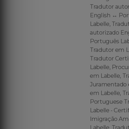
Tradutor auto
English ↔️ Po
Labelle, Tradu
autorizado Eng
Português Lab
Tradutor em L
Tradutor Cert
Labelle, Procu
em Labelle, Tr
Juramentado em
em Labelle, Tr
Portuguese Tra
Labelle - Cert
Imigração Ame
Labelle, Tradu