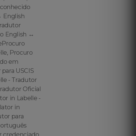
reconhecido
️ English
Tradutor
o English ↔️
leProcuro
le, Procuro
tado em
r para USCIS
le - Tradutor
radutor Oficial
or in Labelle -
ator in
utor para
 Português
or credenciado