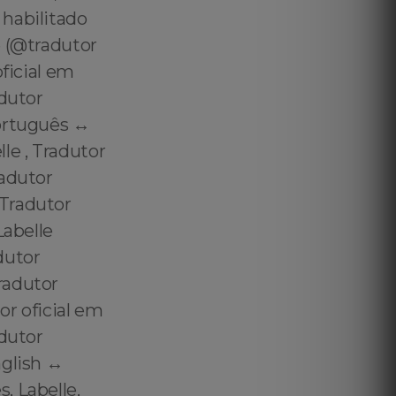
 habilitado
e (@tradutor
ficial em
adutor
ortuguês ↔️
le , Tradutor
radutor
 Tradutor
Labelle
dutor
radutor
r oficial em
adutor
glish ↔️
, Labelle,