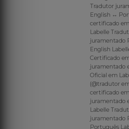
Tradutor jura
English ↔️ Por
certificado em
Labelle Tradut
juramentado Po
English Labell
Certificado e
juramentado e
Oficial em Lab
(@tradutor em
certificado e
juramentado e
Labelle Tradut
juramentado Po
Português Labe