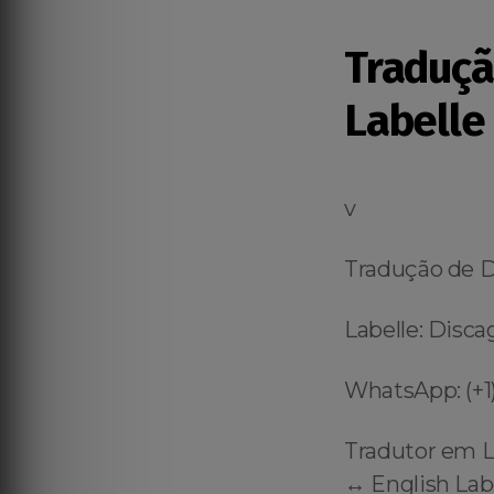
Traduç
Labelle
v
Tradução de 
Labelle: Disca
WhatsApp: (+1)
Tradutor em L
↔️ English Lab