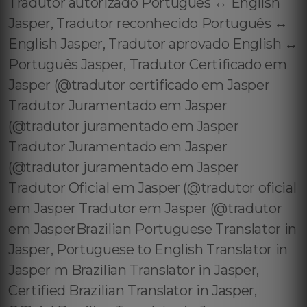
Tradutor autorizado Português ↔️ English
Jasper, Tradutor reconhecido Português ↔️
English Jasper, Tradutor aprovado English ↔️
Português Jasper, Tradutor Certificado em
Jasper (@tradutor certificado em Jasper
Tradutor Juramentado em Jasper
(@tradutor juramentado em Jasper
Tradutor Juramentado em Jasper
(@tradutor juramentado em Jasper
Tradutor Oficial em Jasper (@tradutor oficial
em Jasper Tradutor em Jasper (@tradutor
em JasperBrazilian Portuguese Translator in
Jasper, Portuguese to English Translator in
Jasper m Brazilian Translator in Jasper,
Certified Brazilian Translator in Jasper,