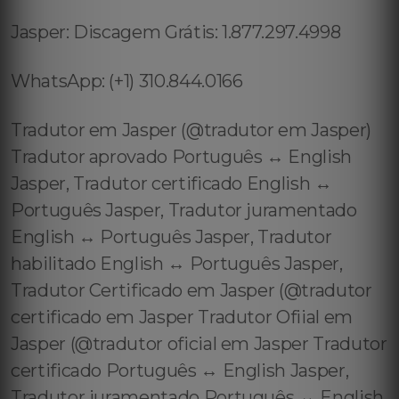
Jasper: Discagem Grátis: 1.877.297.4998
WhatsApp: (+1) 310.844.0166
Tradutor em Jasper (@tradutor em Jasper)
Tradutor aprovado Português ↔️ English
Jasper, Tradutor certificado English ↔️
Português Jasper, Tradutor juramentado
English ↔️ Português Jasper, Tradutor
habilitado English ↔️ Português Jasper,
Tradutor Certificado em Jasper (@tradutor
certificado em Jasper Tradutor Ofiial em
Jasper (@tradutor oficial em Jasper Tradutor
certificado Português ↔️ English Jasper,
Tradutor juramentado Português ↔️ English