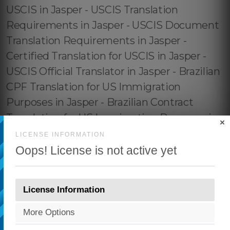
×
LICENSE INFORMATION
Oops! License is not active yet
License Information
More Options