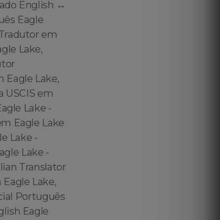
ado English ↔️
uês Eagle
 Tradutor em
gle Lake,
utor
 Eagle Lake,
ra USCIS em
agle Lake -
 em Eagle Lake
le Lake -
agle Lake -
lian Translator
 Eagle Lake,
icial Português
glish Eagle