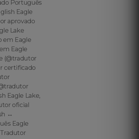
cado Português
glish Eagle
tor aprovado
gle Lake
o em Eagle
 em Eagle
e (@tradutor
 certificado
tor
(@tradutor
sh Eagle Lake,
or oficial
sh ↔️
guês Eagle
 Tradutor