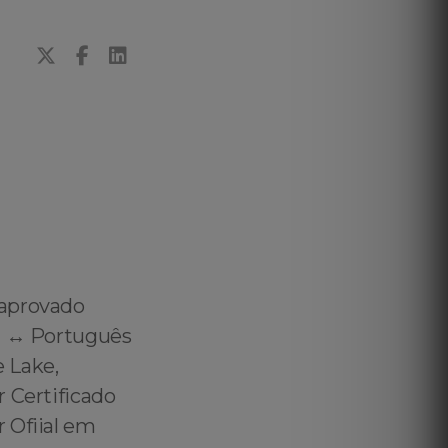
 aprovado
h ↔️ Português
 Lake,
r Certificado
 Ofiial em