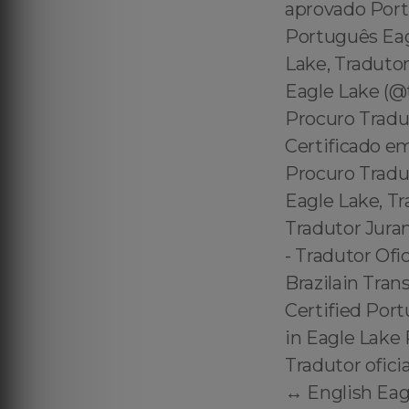
aprovado Port
Português Eag
Lake, Traduto
Eagle Lake (@
Procuro Tradu
Certificado e
Procuro Tradu
Eagle Lake, Tr
Tradutor Jura
- Tradutor Ofi
Brazilain Tran
Certified Port
in Eagle Lake
Tradutor ofici
↔️ English Ea