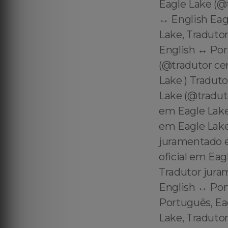
Eagle Lake (@
↔️ English Ea
Lake, Tradutor
English ↔️ Po
(@tradutor ce
Lake ) Tradut
Lake (@tradut
em Eagle Lake
em Eagle Lake
juramentado e
oficial em Eag
Tradutor juram
English ↔️ Po
Português, Ea
Lake, Traduto