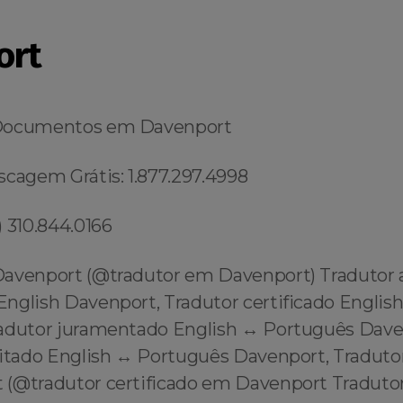
ort
Documentos em Davenport
scagem Grátis: 1.877.297.4998
 310.844.0166
avenport (@tradutor em Davenport) Tradutor
English Davenport, Tradutor certificado Englis
adutor juramentado English ↔️ Português Dave
itado English ↔️ Português Davenport, Tradutor
(@tradutor certificado em Davenport Tradutor