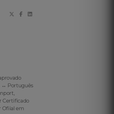
 aprovado
h ↔️ Português
nport,
 Certificado
 Ofiial em