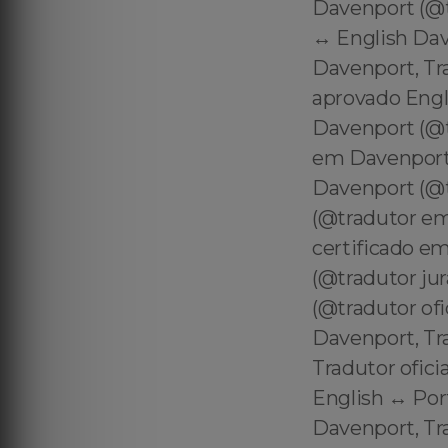
Davenport (@t
↔️ English Da
Davenport, Tra
aprovado Engl
Davenport (@t
em Davenport 
Davenport (@t
(@tradutor em
certificado 
(@tradutor ju
(@tradutor of
Davenport, Tr
Tradutor ofic
English ↔️ Po
Davenport, Tr