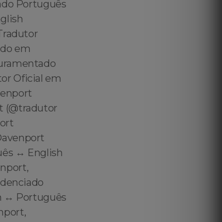
cado Português
glish
Tradutor
cado em
juramentado
or Oficial em
venport
t (@tradutor
ort
Davenport
uês ↔️ English
nport,
redenciado
h ↔️ Português
nport,