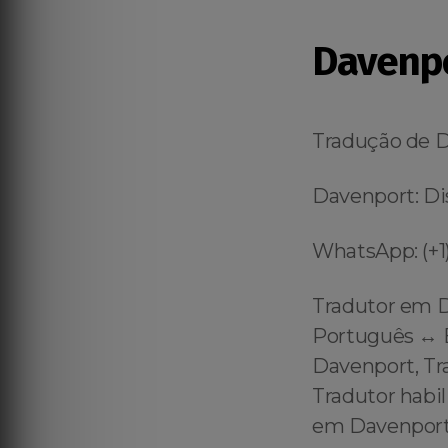
Davenp
Tradução de 
Davenport: Di
WhatsApp: (+1)
Tradutor em D
Português ↔️ 
Davenport, Tr
Tradutor habil
em Davenport 