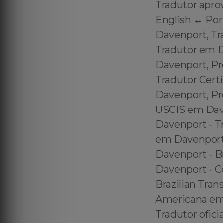
Tradutor apro
English ↔️ Po
Davenport, Tr
Tradutor em 
Davenport, Pr
Tradutor Cert
Davenport, Pr
USCIS em Dave
Davenport - T
em Davenport 
Davenport - Br
Davenport - Ce
Brazilian Tran
Americana em 
Tradutor ofic