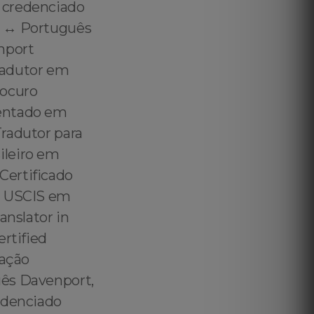
 credenciado
h ↔️ Português
nport
radutor em
rocuro
mentado em
radutor para
ileiro em
Certificado
ra USCIS em
anslator in
ertified
ração
uês Davenport,
redenciado