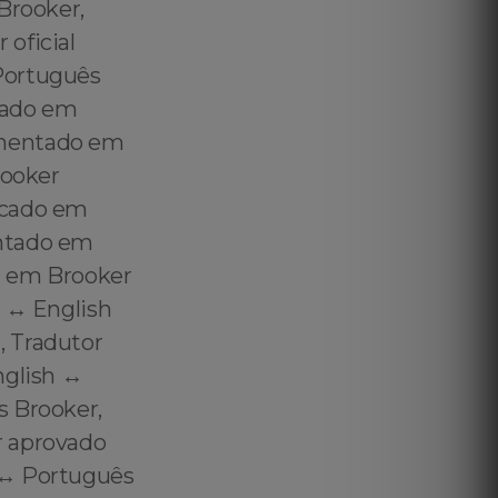
Brooker,
oficial
 Português
icado em
amentado em
rooker
icado em
entado em
l em Brooker
 ↔️ English
, Tradutor
glish ↔️
s Brooker,
r aprovado
 ↔️ Português