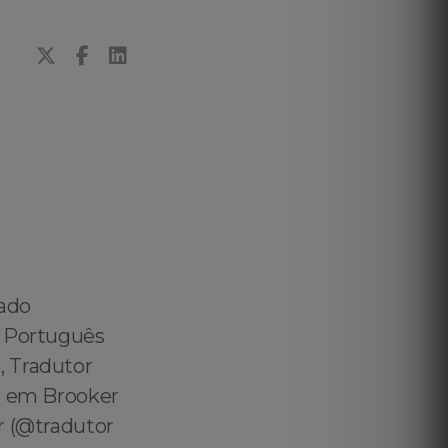
vado
️ Português
, Tradutor
do em Brooker
r (@tradutor