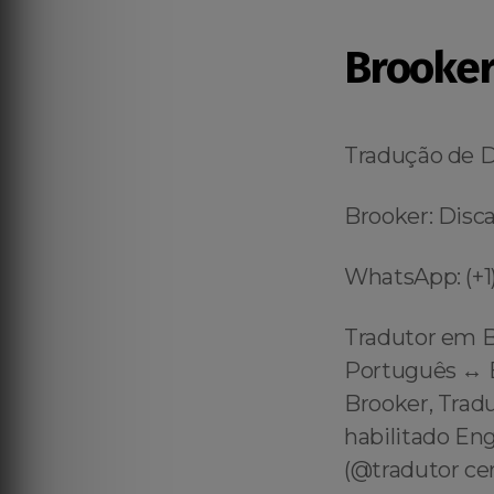
Brooke
Tradução de 
Brooker: Disca
WhatsApp: (+1)
Tradutor em B
Português ↔️ E
Brooker, Trad
habilitado En
(@tradutor ce