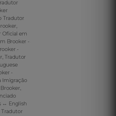
Tradutor
ker
o Tradutor
rooker,
 Oficial em
em Brooker -
rooker -
r, Tradutor
rtuguese
oker -
ra Imigração
 Brooker,
enciado
 ↔️ English
 Tradutor