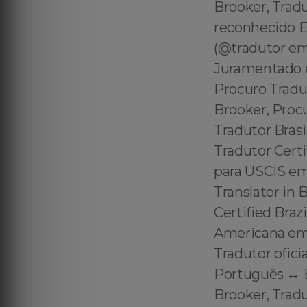
Brooker, Trad
reconhecido E
(@tradutor em
Juramentado e
Procuro Tradu
Brooker, Proc
Tradutor Bras
Tradutor Certi
para USCIS em 
Translator in 
Certified Braz
Americana em 
Tradutor ofici
Português ↔️ 
Brooker, Trad