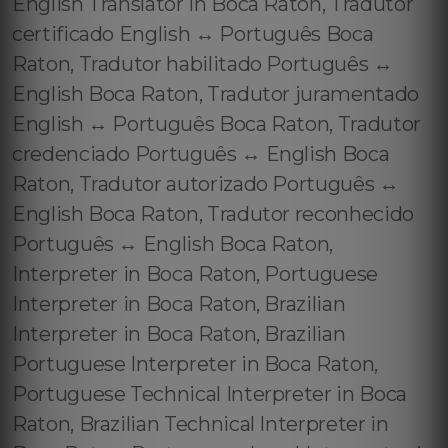
English Translator in Boca Raton, Tradutor
certificado English ↔️ Português Boca
Raton, Tradutor habilitado Português ↔️
English Boca Raton, Tradutor juramentado
English ↔️ Português Boca Raton, Tradutor
credenciado Português ↔️ English Boca
Raton, Tradutor autorizado Português ↔️
English Boca Raton, Tradutor reconhecido
Português ↔️ English Boca Raton,
Interpreter in Boca Raton, Portuguese
Interpreter in Boca Raton, Brazilian
Interpreter in Boca Raton, Brazilian
Portuguese Interpreter in Boca Raton,
Portuguese Technical Interpreter in Boca
Raton, Brazilian Technical Interpreter in