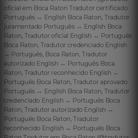
oficial em Boca Raton Tradutor certificado
Português ↔️ English Boca Raton, Tradutor
juramentado Português ↔️ English Boca
Raton, Tradutor oficial English ↔️ Português
Boca Raton, Tradutor credenciado English
↔️ Português, Boca Raton, Tradutor
autorizado English ↔️ Português Boca
Raton, Tradutor reconhecido English ↔️
Português Boca Raton, Tradutor aprovado
Português ↔️ English Boca Raton, Tradutor
credenciado English ↔️ Português Boca
Raton, Tradutor autorizado English ↔️
Português Boca Raton, Tradutor
reconhecido English ↔️ Português Boca
Raton Tradutor em Boca Raton (@tradutor