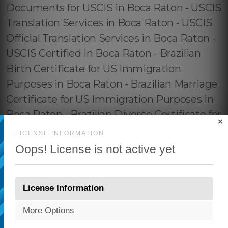
×
LICENSE INFORMATION
Oops! License is not active yet
License Information
More Options