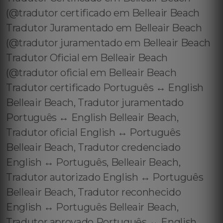
(@tradutor certificado em Belleair Beach
Tradutor Juramentado em Belleair Beach
(@tradutor juramentado em Belleair Beach
Tradutor Oficial em Belleair Beach
(@tradutor oficial em Belleair Beach
Tradutor certificado Português ↔️ English
Belleair Beach, Tradutor juramentado
Português ↔️ English Belleair Beach,
Tradutor oficial English ↔️ Português
Belleair Beach, Tradutor credenciado
English ↔️ Português, Belleair Beach,
Tradutor autorizado English ↔️ Português
Belleair Beach, Tradutor reconhecido
English ↔️ Português Belleair Beach,
Tradutor aprovado Português ↔️ English