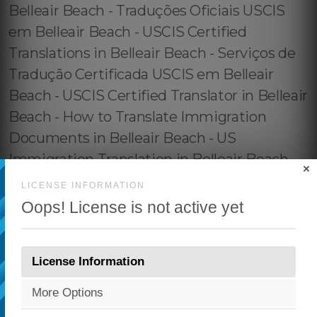
×
LICENSE INFORMATION
Oops! License is not active yet
License Information
More Options