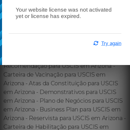
Your website license was not activated
yet or license has expired.
Try again