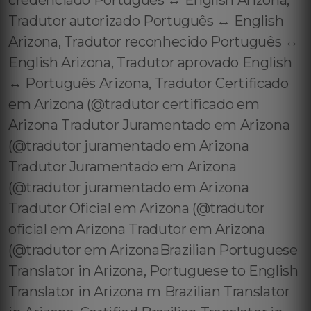
credenciado Português ↔️ English Arizona,
Tradutor autorizado Português ↔️ English
Arizona, Tradutor reconhecido Português ↔️
English Arizona, Tradutor aprovado English
↔️ Português Arizona, Tradutor Certificado
em Arizona (@tradutor certificado em
Arizona Tradutor Juramentado em Arizona
(@tradutor juramentado em Arizona
Tradutor Juramentado em Arizona
(@tradutor juramentado em Arizona
Tradutor Oficial em Arizona (@tradutor
oficial em Arizona Tradutor em Arizona
(@tradutor em ArizonaBrazilian Portuguese
Translator in Arizona, Portuguese to English
Translator in Arizona m Brazilian Translator