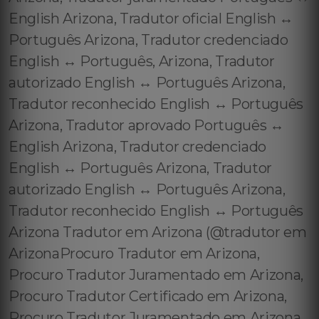
English Arizona, Tradutor oficial English ↔️
Português Arizona, Tradutor credenciado
English ↔️ Português, Arizona, Tradutor
autorizado English ↔️ Português Arizona,
Tradutor reconhecido English ↔️ Português
Arizona, Tradutor aprovado Português ↔️
English Arizona, Tradutor credenciado
English ↔️ Português Arizona, Tradutor
autorizado English ↔️ Português Arizona,
Tradutor reconhecido English ↔️ Português
Arizona Tradutor em Arizona (@tradutor em
ArizonaProcuro Tradutor em Arizona,
Procuro Tradutor Juramentado em Arizona,
Procuro Tradutor Certificado em Arizona,
Procuro Tradutor Juramentado em Arizona,