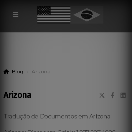
Blog
Arizona
Arizona
Tradução de Documentos em Arizona