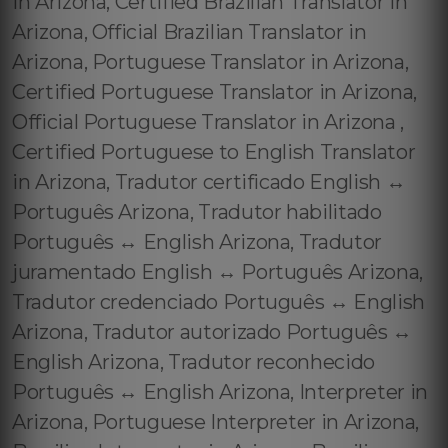
in Arizona, Certified Brazilian Translator in
Arizona, Official Brazilian Translator in
Arizona, Portuguese Translator in Arizona,
Certified Portuguese Translator in Arizona,
Official Portuguese Translator in Arizona ,
Certified Portuguese to English Translator
in Arizona, Tradutor certificado English ↔️
Português Arizona, Tradutor habilitado
Português ↔️ English Arizona, Tradutor
juramentado English ↔️ Português Arizona,
Tradutor credenciado Português ↔️ English
Arizona, Tradutor autorizado Português ↔️
English Arizona, Tradutor reconhecido
Português ↔️ English Arizona, Interpreter in
Arizona, Portuguese Interpreter in Arizona,